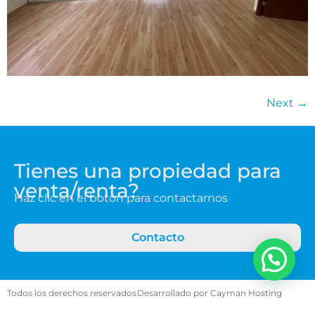
Next
→
Tienes una propiedad para
venta/renta?
Haz clic en el botón para contactarnos
Contacto
Todos los derechos reservados
Desarrollado por Cayman Hosting
Aviso de privacidad