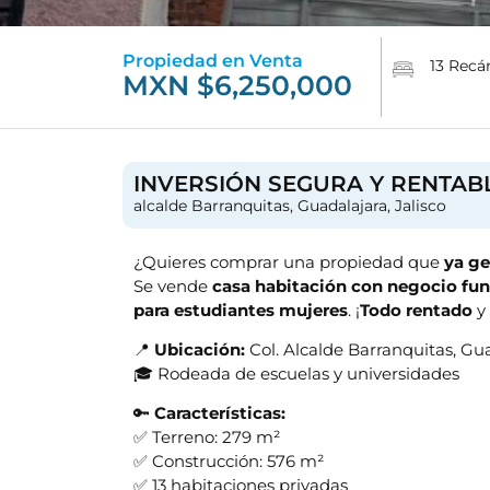
Propiedad en Venta
13 Recá
MXN $6,250,000
INVERSIÓN SEGURA Y RENTAB
alcalde Barranquitas, Guadalajara, Jalisco
¿Quieres comprar una propiedad que
ya ge
Se vende
casa habitación con negocio fu
para estudiantes mujeres
. ¡
Todo rentado
y 
📍
Ubicación:
Col. Alcalde Barranquitas, Gu
🎓 Rodeada de escuelas y universidades
🔑
Características:
✅ Terreno: 279 m²
✅ Construcción: 576 m²
✅ 13 habitaciones privadas