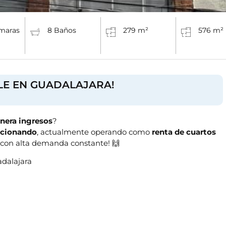
maras
8 Baños
279 m²
576 m²
LE EN GUADALAJARA!
nera ingresos
?
ncionando
, actualmente operando como
renta de cuartos
con alta demanda constante! 🙌
adalajara